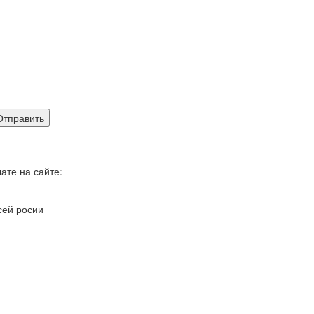
ате на сайте:
сей росии