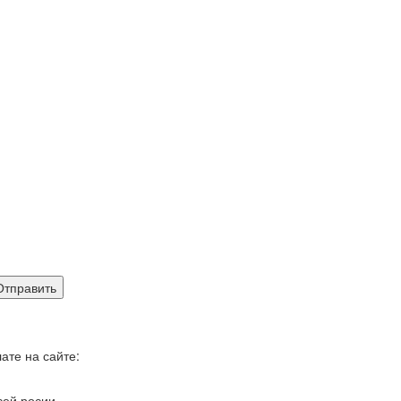
ате на сайте:
сей росии